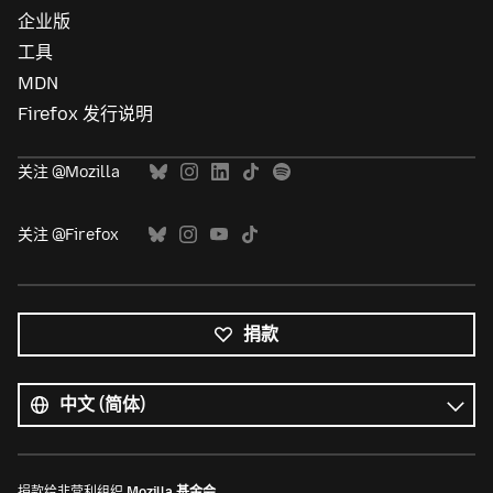
企业版
工具
MDN
Firefox 发行说明
关注 @Mozilla
关注 @Firefox
捐款
所
有
语
语
言
言
捐款给非营利组织
Mozilla 基金会
。