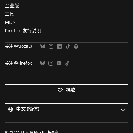
企业版
工具
MDN
Firefox 发行说明
关注 @Mozilla
关注 @Firefox
捐款
所
有
语
语
言
言
捐款给非营利组织
Mozilla 基金会
。