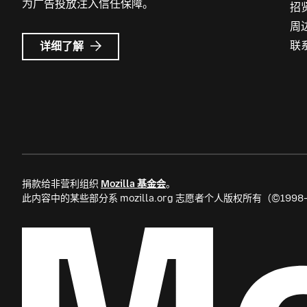
为广告投放注入信任保障。
招
周
Mozilla
联
详细了解
广
告
捐款给非营利组织
Mozilla 基金会
。
此内容中的某些部分系 mozilla.org 志愿者个人版权所有（©199