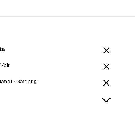
ta
-bit
land) - Gàidhlig