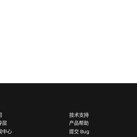
司
技术支持
导层
产品帮助
闻中心
提交 Bug