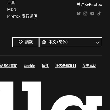
工具
关注 @Firefox
MDN
Firefox 发行说明
所
有
语
捐款
语
言
言
站隐私声明
Cookie
法律
社区参与准则
关于本站