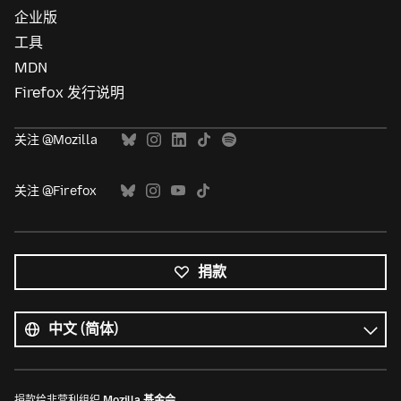
企业版
工具
MDN
Firefox 发行说明
关注 @Mozilla
关注 @Firefox
捐款
所
有
语
语
言
言
捐款给非营利组织
Mozilla 基金会
。