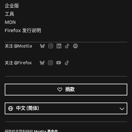
企业版
工具
MDN
Firefox 发行说明
关注 @Mozilla
关注 @Firefox
捐款
所
有
语
语
言
言
捐款给非营利组织
Mozilla 基金会
。