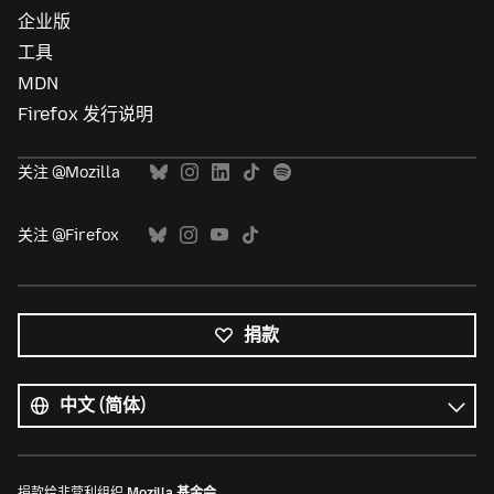
企业版
工具
MDN
Firefox 发行说明
关注 @Mozilla
关注 @Firefox
捐款
所
有
语
语
言
言
捐款给非营利组织
Mozilla 基金会
。