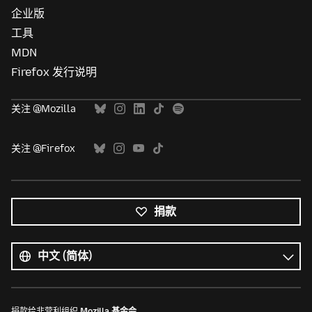
企业版
工具
MDN
Firefox 发行说明
关注 @Mozilla
关注 @Firefox
捐款
所
有
语
语
言
言
捐款给非营利组织
Mozilla 基金会
。