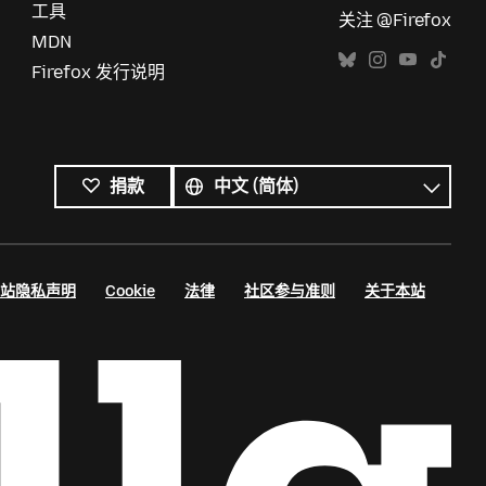
工具
关注 @Firefox
MDN
Firefox 发行说明
所
有
语
捐款
语
言
言
站隐私声明
Cookie
法律
社区参与准则
关于本站