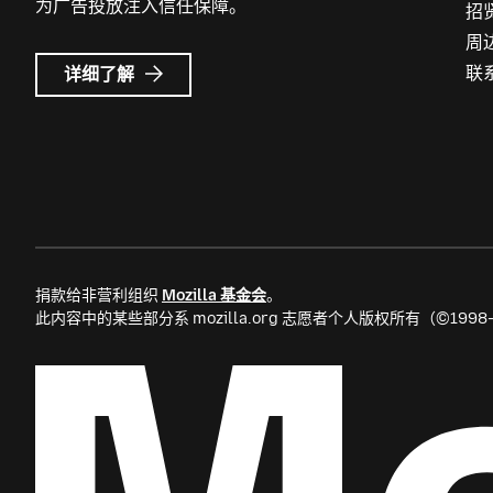
为广告投放注入信任保障。
招
周
Mozilla
联
详细了解
广
告
捐款给非营利组织
Mozilla 基金会
。
此内容中的某些部分系 mozilla.org 志愿者个人版权所有（©199