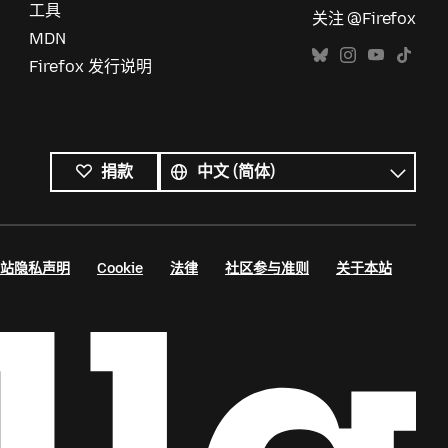
工具
关注 @Firefox
MDN
Firefox 发行说明
所
有
语
捐款
语
言
言
站隐私声明
Cookie
法律
社区参与准则
关于本站