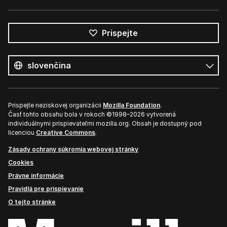
Prispejte
Všetky
jazyky
Jazyk
Prispejte neziskovej organizácii
Mozilla Foundation
.
Časť tohto obsahu bola v rokoch ©1998–2026 vytvorená
individuálnymi prispievateľmi mozilla.org. Obsah je dostupný pod
licenciou
Creative Commons
.
Zásady ochrany súkromia webovej stránky
Cookies
Právne informácie
Pravidlá pre prispievanie
O tejto stránke