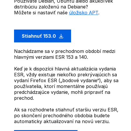
Používate Debian, Ubuntu alebo akúkoľvek
distribúciu založenú na Debiane?
Môžete si nastaviť naše
úložisko APT
.
Stiahnuť 153.0
Nachádzame sa v prechodnom období medzi
hlavnými verziami ESR 153 a 140.
Keď je k dispozícii hlavná aktualizácia vydania
ESR, vždy existuje niekoľko prekrývajúcich sa
vydaní Firefox ESR („bodové vydanie“), aby sa
používatelia, ktorí momentálne používajú
predchádzajúce vydanie, mohli pripraviť na
prechod.
Ak sa rozhodnete stiahnuť staršiu verziu ESR,
po skončení prechodného obdobia budete
automaticky aktualizovaní na novú verziu.