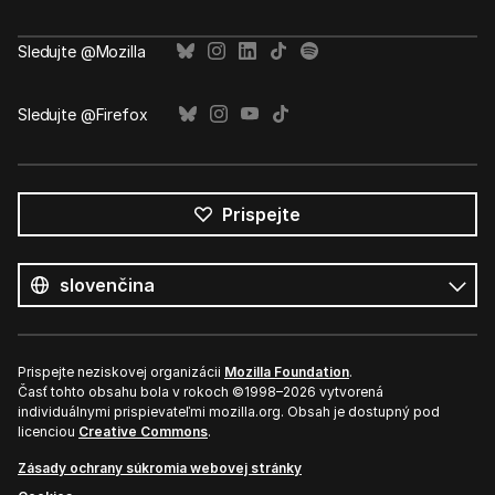
Sledujte @Mozilla
Sledujte @Firefox
Prispejte
Všetky
jazyky
Jazyk
Prispejte neziskovej organizácii
Mozilla Foundation
.
Časť tohto obsahu bola v rokoch ©1998–2026 vytvorená
individuálnymi prispievateľmi mozilla.org. Obsah je dostupný pod
licenciou
Creative Commons
.
Zásady ochrany súkromia webovej stránky