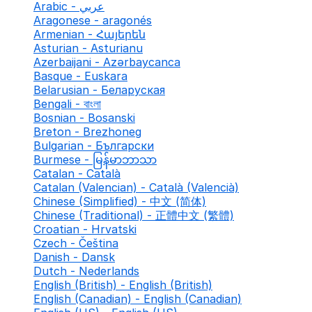
Arabic - عربي
Aragonese - aragonés
Armenian - Հայերեն
Asturian - Asturianu
Azerbaijani - Azərbaycanca
Basque - Euskara
Belarusian - Беларуская
Bengali - বাংলা
Bosnian - Bosanski
Breton - Brezhoneg
Bulgarian - Български
Burmese - မြန်မာဘာသာ
Catalan - Català
Catalan (Valencian) - Català (Valencià)
Chinese (Simplified) - 中文 (简体)
Chinese (Traditional) - 正體中文 (繁體)
Croatian - Hrvatski
Czech - Čeština
Danish - Dansk
Dutch - Nederlands
English (British) - English (British)
English (Canadian) - English (Canadian)