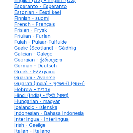
English (US) - English (US)
Esperanto - Esperanto
Estonian - Eesti keel
Finnish - suomi
French - Français
Frisian - Frysk
Friulian - Furlan
Fulah - Pulaar-Fulfulde
Gaelic (Scotland) - Gàidhlig
Galician - Galego
Georgian - ქართული
German - Deutsch
Greek - Ελληνικά
Guarani - Avañe'ẽ
Gujarati (India) - ગુજરાતી (ભારત)
Hebrew - עברית
Hindi (India) - हिन्दी (भारत)
Hungarian - magyar
Icelandic - íslenska
Indonesian - Bahasa Indonesia
Interlingua - Interlingua
Irish - Gaeilge
Italian - Italiano