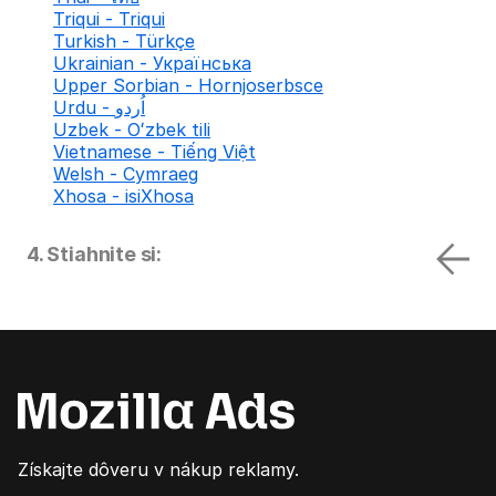
Triqui - Triqui
Turkish - Türkçe
Ukrainian - Українська
Upper Sorbian - Hornjoserbsce
Urdu - اُردو
Uzbek - Oʻzbek tili
Vietnamese - Tiếng Việt
Welsh - Cymraeg
Xhosa - isiXhosa
4. Stiahnite si:
Získajte dôveru v nákup reklamy.