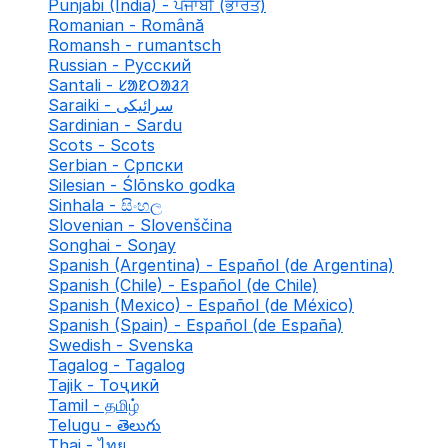
Punjabi (India) - ਪੰਜਾਬੀ (ਭਾਰਤ)
Romanian - Română
Romansh - rumantsch
Russian - Русский
Santali - ᱥᱟᱱᱛᱟᱲᱤ
Saraiki - سرائیکی
Sardinian - Sardu
Scots - Scots
Serbian - Српски
Silesian - Ślōnsko godka
Sinhala - සිංහල
Slovenian - Slovenščina
Songhai - Soŋay
Spanish (Argentina) - Español (de Argentina)
Spanish (Chile) - Español (de Chile)
Spanish (Mexico) - Español (de México)
Spanish (Spain) - Español (de España)
Swedish - Svenska
Tagalog - Tagalog
Tajik - Тоҷикӣ
Tamil - தமிழ்
Telugu - తెలుగు
Thai - ไทย