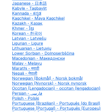
Japanese - 日本語
Kabyle - Taqbaylit
Kannada - ಕನ್ನಡ
Kaqchikel - Maya Kaqchikel
Kazakh - Қазақ
Khmer - ខ្មែរ
Korean - 한국어
Latvian - Latviešu
Ligurian - Ligure
Lithuanian - Lietuvių
Lower Sorbian - Dolnoserbšćina
Macedonian - Македонски
Malay - Melayu
Marathi - मराठी
Nepali - नेपाली
Norwegian (Bokmål) - Norsk bokmål
Norwegian (Nynorsk) - Norsk nynorsk
Occitan (Lengadocian) - occitan (lengadocian)
Persian - فارسی
Polish - Polski
Portuguese (Brazilian) - Português (do Brasil)
Portuguese (Portugal) - Português (Europeu)