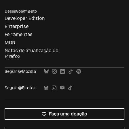
Desenvolvimento
Developer Edition
Enterprise
Ferramentas
MDN
Notas de atualização do
Firefox
Seguir @Mozilla
Seguir @Firefox
Faça uma doação
Todos
os
Idioma