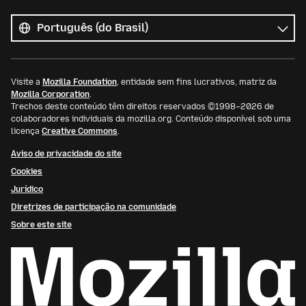
Todos
os
Idioma
idiomas
Visite a
Mozilla Foundation
, entidade sem fins lucrativos, matriz da
Mozilla Corporation
.
Trechos deste conteúdo têm direitos reservados ©1998–2026 de
colaboradores individuais da mozilla.org. Conteúdo disponível sob uma
licença
Creative Commons
.
Aviso de privacidade do site
Cookies
Jurídico
Diretrizes de participação na comunidade
Sobre este site