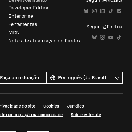
Desenvolvimento
Seguir @Mozilla
Developer Edition
Enterprise
Ferramentas
Seguir @Firefox
MDN
Notas de atualização do Firefox
Todos
os
Idioma
Faça uma doação
idiomas
rivacidade do site
Cookies
Jurídico
s de participação na comunidade
Sobre este site