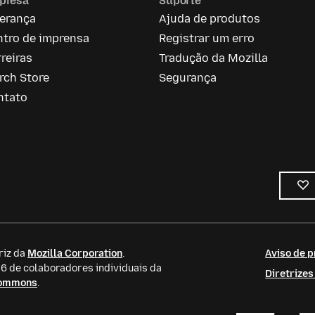
presa
Suporte
derança
Ajuda de produtos
ntro de imprensa
Registrar um erro
reiras
Tradução da Mozilla
rch Store
Segurança
ntato
riz da
Mozilla Corporation
.
Aviso de p
 de colaboradores individuais da
Diretrize
Commons
.