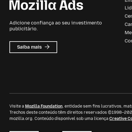
Em
Li
Ce
Adicione confiança ao seu investimento
Car
publicitário.
Me
Co
sobre
Saiba mais
Mozilla
Ads
Visite a
Mozilla Foundation
, entidade sem fins lucrativos, mat
Trechos deste conteúdo têm direitos reservados ©1998–2026
mozilla.org. Conteúdo disponível sob uma licença
Creative 