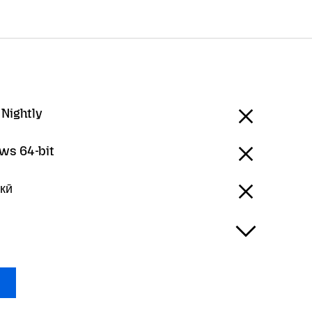
 Nightly
ws 64-bit
икӣ