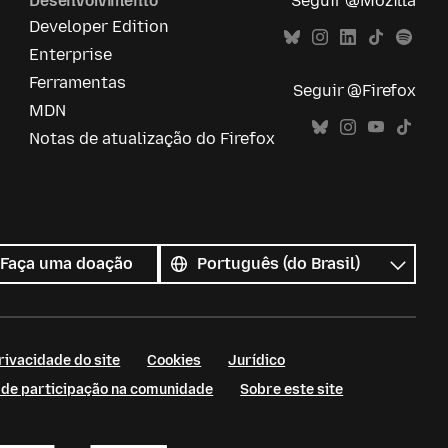
Desenvolvimento
Seguir @Mozilla
Developer Edition
Enterprise
Ferramentas
Seguir @Firefox
MDN
Notas de atualização do Firefox
Todos
os
Idioma
Faça uma doação
idiomas
rivacidade do site
Cookies
Jurídico
s de participação na comunidade
Sobre este site