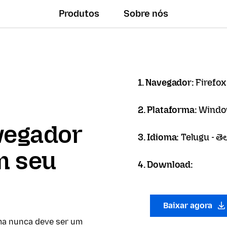
Produtos
Sobre nós
1. Navegador:
Firefox
2. Plataforma:
Windo
vegador
3. Idioma:
Telugu - తె
m seu
4. Download:
Baixar agora
ma nunca deve ser um