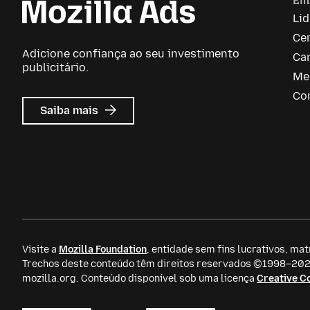
Em
Li
Ce
Adicione confiança ao seu investimento
Car
publicitário.
Me
Co
sobre
Saiba mais
Mozilla
Ads
Visite a
Mozilla Foundation
, entidade sem fins lucrativos, mat
Trechos deste conteúdo têm direitos reservados ©1998–2026
mozilla.org. Conteúdo disponível sob uma licença
Creative 