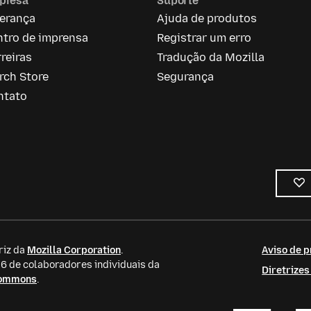
presa
Suporte
derança
Ajuda de produtos
ntro de imprensa
Registrar um erro
reiras
Tradução da Mozilla
rch Store
Segurança
ntato
riz da
Mozilla Corporation
.
Aviso de p
 de colaboradores individuais da
Diretrize
Commons
.