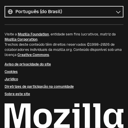
Todos
os
Idioma
idiomas
Visite a
Mozilla Foundation
, entidade sem fins lucrativos, matriz da
Mozilla Corporation
.
Trechos deste conteúdo têm direitos reservados ©1998–2026 de
colaboradores individuais da mozilla.org. Conteúdo disponível sob uma
licença
Creative Commons
.
Aviso de privacidade do site
Cookies
Jurídico
Diretrizes de participação na comunidade
Sobre este site