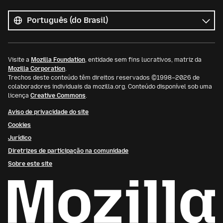
Todos
os
Idioma
idiomas
Visite a
Mozilla Foundation
, entidade sem fins lucrativos, matriz da
Mozilla Corporation
.
Trechos deste conteúdo têm direitos reservados ©1998–2026 de
colaboradores individuais da mozilla.org. Conteúdo disponível sob uma
licença
Creative Commons
.
Aviso de privacidade do site
Cookies
Jurídico
Diretrizes de participação na comunidade
Sobre este site