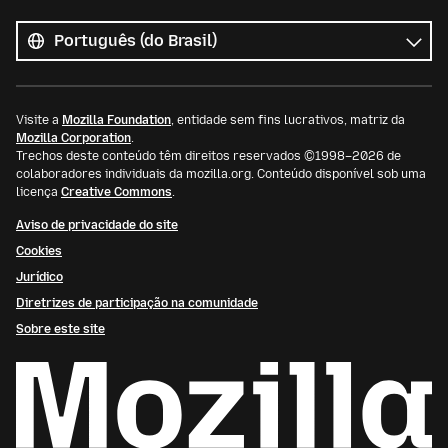
Todos
os
Idioma
idiomas
Visite a
Mozilla Foundation
, entidade sem fins lucrativos, matriz da
Mozilla Corporation
.
Trechos deste conteúdo têm direitos reservados ©1998–2026 de
colaboradores individuais da mozilla.org. Conteúdo disponível sob uma
licença
Creative Commons
.
Aviso de privacidade do site
Cookies
Jurídico
Diretrizes de participação na comunidade
Sobre este site