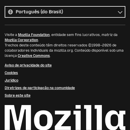
Todos
os
Idioma
idiomas
Visite a
Mozilla Foundation
, entidade sem fins lucrativos, matriz da
Mozilla Corporation
.
Trechos deste conteúdo têm direitos reservados ©1998–2026 de
colaboradores individuais da mozilla.org. Conteúdo disponível sob uma
licença
Creative Commons
.
Aviso de privacidade do site
Cookies
Jurídico
Diretrizes de participação na comunidade
Sobre este site