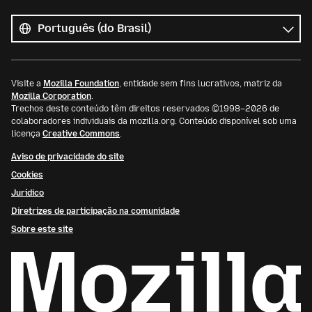
Todos
os
Idioma
idiomas
Visite a
Mozilla Foundation
, entidade sem fins lucrativos, matriz da
Mozilla Corporation
.
Trechos deste conteúdo têm direitos reservados ©1998–2026 de
colaboradores individuais da mozilla.org. Conteúdo disponível sob uma
licença
Creative Commons
.
Aviso de privacidade do site
Cookies
Jurídico
Diretrizes de participação na comunidade
Sobre este site