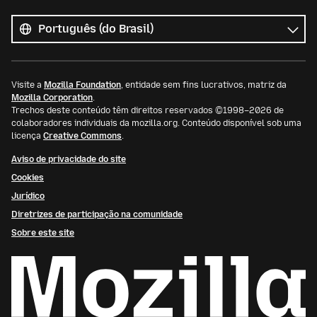
Todos
os
Idioma
idiomas
Visite a
Mozilla Foundation
, entidade sem fins lucrativos, matriz da
Mozilla Corporation
.
Trechos deste conteúdo têm direitos reservados ©1998–2026 de
colaboradores individuais da mozilla.org. Conteúdo disponível sob uma
licença
Creative Commons
.
Aviso de privacidade do site
Cookies
Jurídico
Diretrizes de participação na comunidade
Sobre este site