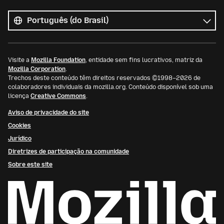
Todos
os
Idioma
idiomas
Visite a
Mozilla Foundation
, entidade sem fins lucrativos, matriz da
Mozilla Corporation
.
Trechos deste conteúdo têm direitos reservados ©1998–2026 de
colaboradores individuais da mozilla.org. Conteúdo disponível sob uma
licença
Creative Commons
.
Aviso de privacidade do site
Cookies
Jurídico
Diretrizes de participação na comunidade
Sobre este site