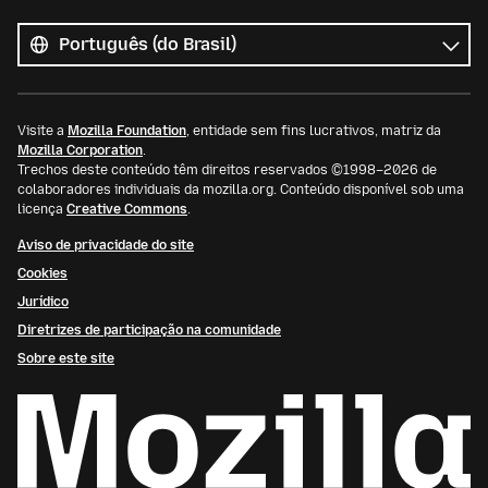
Todos
os
Idioma
idiomas
Visite a
Mozilla Foundation
, entidade sem fins lucrativos, matriz da
Mozilla Corporation
.
Trechos deste conteúdo têm direitos reservados ©1998–2026 de
colaboradores individuais da mozilla.org. Conteúdo disponível sob uma
licença
Creative Commons
.
Aviso de privacidade do site
Cookies
Jurídico
Diretrizes de participação na comunidade
Sobre este site