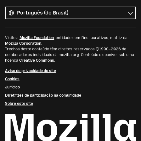
Todos
os
Idioma
idiomas
Visite a
Mozilla Foundation
, entidade sem fins lucrativos, matriz da
Mozilla Corporation
.
Trechos deste conteúdo têm direitos reservados ©1998–2026 de
colaboradores individuais da mozilla.org. Conteúdo disponível sob uma
licença
Creative Commons
.
Aviso de privacidade do site
Cookies
Jurídico
Diretrizes de participação na comunidade
Sobre este site