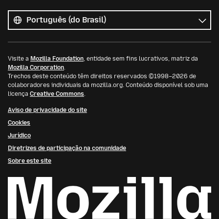
Todos
os
Idioma
idiomas
Visite a
Mozilla Foundation
, entidade sem fins lucrativos, matriz da
Mozilla Corporation
.
Trechos deste conteúdo têm direitos reservados ©1998–2026 de
colaboradores individuais da mozilla.org. Conteúdo disponível sob uma
licença
Creative Commons
.
Aviso de privacidade do site
Cookies
Jurídico
Diretrizes de participação na comunidade
Sobre este site