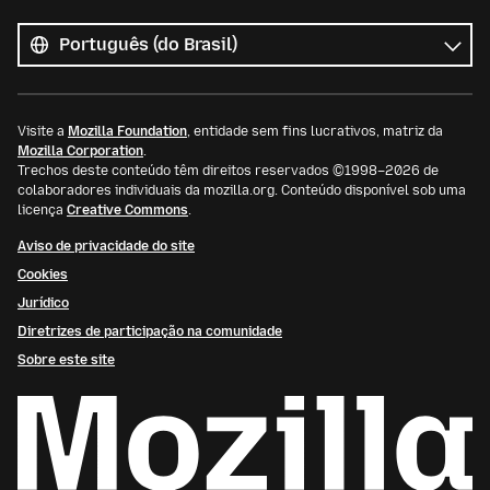
Todos
os
Idioma
idiomas
Visite a
Mozilla Foundation
, entidade sem fins lucrativos, matriz da
Mozilla Corporation
.
Trechos deste conteúdo têm direitos reservados ©1998–2026 de
colaboradores individuais da mozilla.org. Conteúdo disponível sob uma
licença
Creative Commons
.
Aviso de privacidade do site
Cookies
Jurídico
Diretrizes de participação na comunidade
Sobre este site