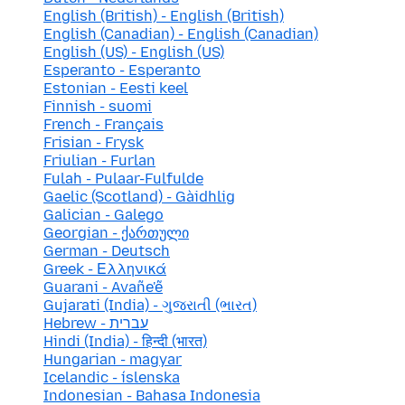
English (British) - English (British)
English (Canadian) - English (Canadian)
English (US) - English (US)
Esperanto - Esperanto
Estonian - Eesti keel
Finnish - suomi
French - Français
Frisian - Frysk
Friulian - Furlan
Fulah - Pulaar-Fulfulde
Gaelic (Scotland) - Gàidhlig
Galician - Galego
Georgian - ქართული
German - Deutsch
Greek - Ελληνικά
Guarani - Avañe'ẽ
Gujarati (India) - ગુજરાતી (ભારત)
Hebrew - עברית
Hindi (India) - हिन्दी (भारत)
Hungarian - magyar
Icelandic - íslenska
Indonesian - Bahasa Indonesia