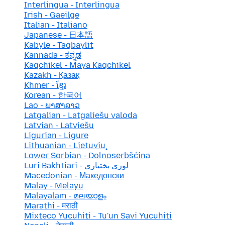
Interlingua - Interlingua
Irish - Gaeilge
Italian - Italiano
Japanese - 日本語
Kabyle - Taqbaylit
Kannada - ಕನ್ನಡ
Kaqchikel - Maya Kaqchikel
Kazakh - Қазақ
Khmer - ខ្មែរ
Korean - 한국어
Lao - ພາສາລາວ
Latgalian - Latgaliešu valoda
Latvian - Latviešu
Ligurian - Ligure
Lithuanian - Lietuvių
Lower Sorbian - Dolnoserbšćina
Luri Bakhtiari - لوری بختیاری
Macedonian - Македонски
Malay - Melayu
Malayalam - മലയാളം
Marathi - मराठी
Mixteco Yucuhiti - Tu'un Savi Yucuhiti