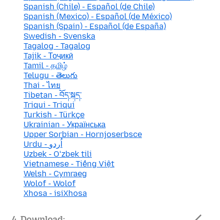
Spanish (Chile) - Español (de Chile)
Spanish (Mexico) - Español (de México)
Spanish (Spain) - Español (de España)
Swedish - Svenska
Tagalog - Tagalog
Tajik - Тоҷикӣ
Tamil - தமிழ்
Telugu - తెలుగు
Thai - ไทย
Tibetan - བོད་སྐད་
Triqui - Triqui
Turkish - Türkçe
Ukrainian - Українська
Upper Sorbian - Hornjoserbsce
Urdu - اُردو
Uzbek - Oʻzbek tili
Vietnamese - Tiếng Việt
Welsh - Cymraeg
Wolof - Wolof
Xhosa - isiXhosa
4. Download: