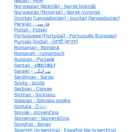
Nepali - नेपाली
Norwegian (Bokmål) - Norsk bokmål
Norwegian (Nynorsk) - Norsk nynorsk
Occitan (Lengadocian) - occitan (lengadocian)
Persian - فارسی
Polish - Polski
Portuguese (Portugal) - Português (Europeu)
Punjabi (India) - ਪੰਜਾਬੀ (ਭਾਰਤ)
Romanian - Română
Romansh - rumantsch
Russian - Русский
Santali - ᱥᱟᱱᱛᱟᱲᱤ
Saraiki - سرائیکی
Sardinian - Sardu
Scots - Scots
Serbian - Српски
Sicilian - Sicilianu
Silesian - Ślōnsko godka
Sinhala - සිංහල
Slovak - slovenčina
Slovenian - Slovenščina
Songhai - Soŋay
Spanish (Argentina) - Español (de Argentina)