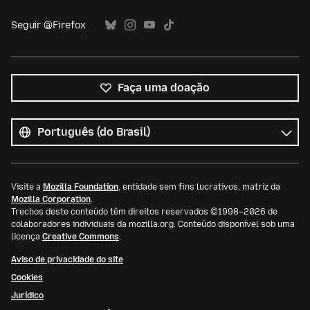
Seguir @Firefox
Faça uma doação
Todos
os
Idioma
idiomas
Visite a
Mozilla Foundation
, entidade sem fins lucrativos, matriz da
Mozilla Corporation
.
Trechos deste conteúdo têm direitos reservados ©1998–2026 de
colaboradores individuais da mozilla.org. Conteúdo disponível sob uma
licença
Creative Commons
.
Aviso de privacidade do site
Cookies
Jurídico