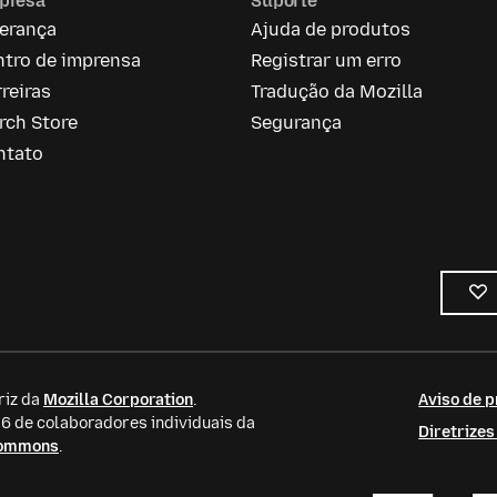
presa
Suporte
derança
Ajuda de produtos
ntro de imprensa
Registrar um erro
reiras
Tradução da Mozilla
rch Store
Segurança
ntato
riz da
Mozilla Corporation
.
Aviso de p
 de colaboradores individuais da
Diretrize
Commons
.