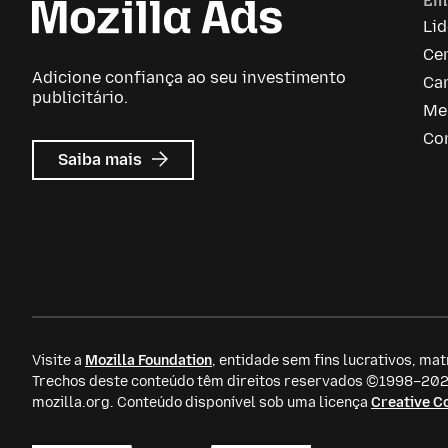
Em
Li
Ce
Adicione confiança ao seu investimento
Car
publicitário.
Me
Co
sobre
Saiba mais
Mozilla
Ads
Visite a
Mozilla Foundation
, entidade sem fins lucrativos, mat
Trechos deste conteúdo têm direitos reservados ©1998–2026
mozilla.org. Conteúdo disponível sob uma licença
Creative 