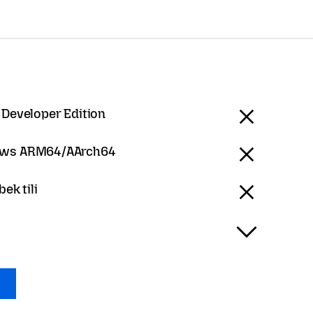
 Developer Edition
ws ARM64/AArch64
bek tili