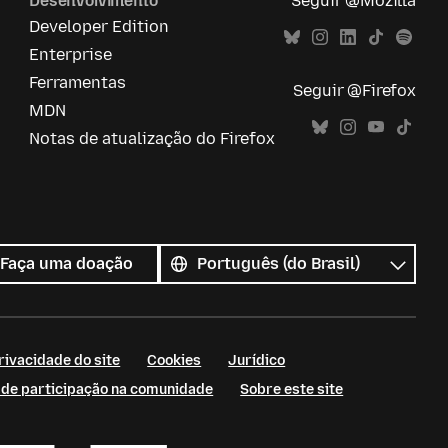
Desenvolvimento
Seguir @Mozilla
Developer Edition
Enterprise
Ferramentas
Seguir @Firefox
MDN
Notas de atualização do Firefox
Todos
os
Idioma
Faça uma doação
idiomas
rivacidade do site
Cookies
Jurídico
s de participação na comunidade
Sobre este site