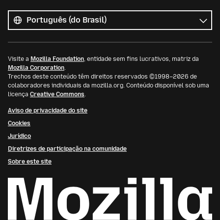
Todos
os
Idioma
idiomas
Visite a
Mozilla Foundation
, entidade sem fins lucrativos, matriz da
Mozilla Corporation
.
Trechos deste conteúdo têm direitos reservados ©1998–2026 de
colaboradores individuais da mozilla.org. Conteúdo disponível sob uma
licença
Creative Commons
.
Aviso de privacidade do site
Cookies
Jurídico
Diretrizes de participação na comunidade
Sobre este site