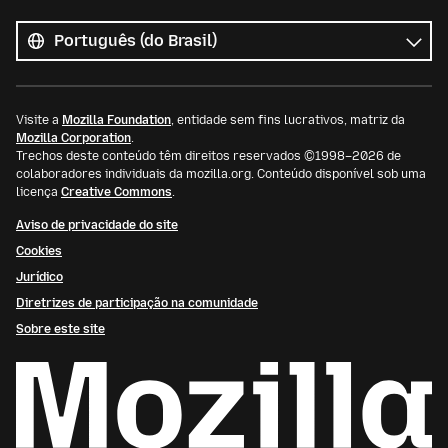
Todos
os
Idioma
idiomas
Visite a
Mozilla Foundation
, entidade sem fins lucrativos, matriz da
Mozilla Corporation
.
Trechos deste conteúdo têm direitos reservados ©1998–2026 de
colaboradores individuais da mozilla.org. Conteúdo disponível sob uma
licença
Creative Commons
.
Aviso de privacidade do site
Cookies
Jurídico
Diretrizes de participação na comunidade
Sobre este site