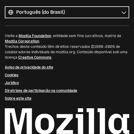
Todos
os
Idioma
idiomas
Visite a
Mozilla Foundation
, entidade sem fins lucrativos, matriz da
Mozilla Corporation
.
Trechos deste conteúdo têm direitos reservados ©1998–2026 de
colaboradores individuais da mozilla.org. Conteúdo disponível sob uma
licença
Creative Commons
.
Aviso de privacidade do site
Cookies
Jurídico
Diretrizes de participação na comunidade
Sobre este site