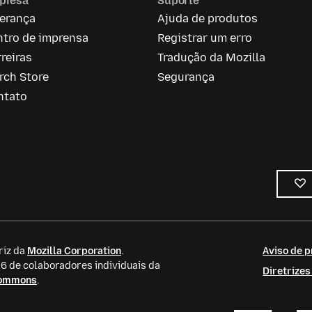
presa
Suporte
derança
Ajuda de produtos
ntro de imprensa
Registrar um erro
reiras
Tradução da Mozilla
rch Store
Segurança
ntato
riz da
Mozilla Corporation
.
Aviso de p
 de colaboradores individuais da
Diretrize
Commons
.