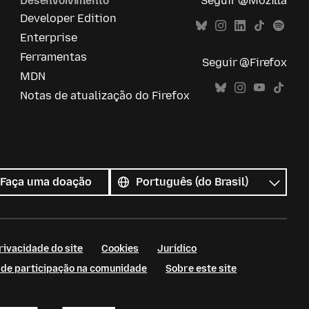
Desenvolvimento
Seguir @Mozilla
Developer Edition
Enterprise
Ferramentas
Seguir @Firefox
MDN
Notas de atualização do Firefox
Todos
os
Idioma
Faça uma doação
idiomas
rivacidade do site
Cookies
Jurídico
s de participação na comunidade
Sobre este site