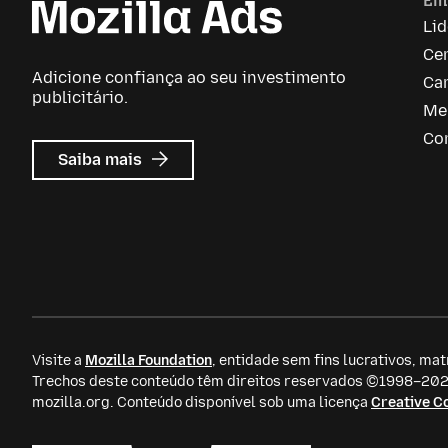
Em
Li
Ce
Adicione confiança ao seu investimento
Car
publicitário.
Me
Co
sobre
Saiba mais
Mozilla
Ads
Visite a
Mozilla Foundation
, entidade sem fins lucrativos, mat
Trechos deste conteúdo têm direitos reservados ©1998–2026
mozilla.org. Conteúdo disponível sob uma licença
Creative 