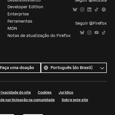
Desenvolvimento
Seguir @Mozilla
Developer Edition
Enterprise
Ferramentas
Seguir @Firefox
MDN
Notas de atualização do Firefox
Todos
os
Idioma
Faça uma doação
idiomas
rivacidade do site
Cookies
Jurídico
s de participação na comunidade
Sobre este site