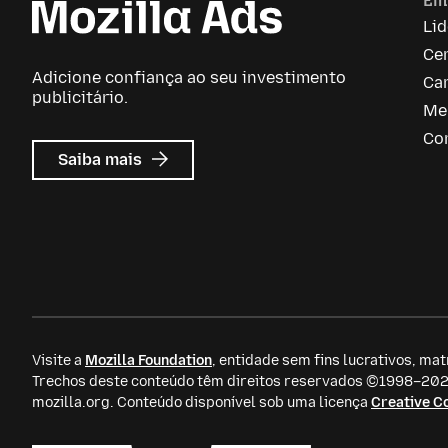
Em
Li
Ce
Adicione confiança ao seu investimento
Car
publicitário.
Me
Co
sobre
Saiba mais
Mozilla
Ads
Visite a
Mozilla Foundation
, entidade sem fins lucrativos, mat
Trechos deste conteúdo têm direitos reservados ©1998–2026
mozilla.org. Conteúdo disponível sob uma licença
Creative 