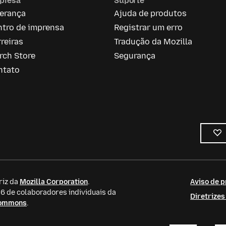
presa
Suporte
derança
Ajuda de produtos
ntro de imprensa
Registrar um erro
reiras
Tradução da Mozilla
rch Store
Segurança
ntato
riz da
Mozilla Corporation
.
Aviso de p
 de colaboradores individuais da
Diretrize
Commons
.