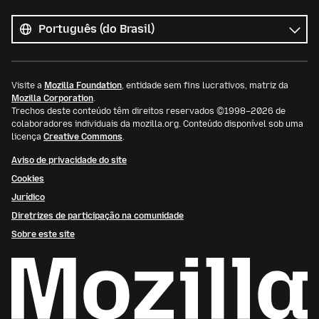
Todos
os
Idioma
idiomas
Visite a
Mozilla Foundation
, entidade sem fins lucrativos, matriz da
Mozilla Corporation
.
Trechos deste conteúdo têm direitos reservados ©1998–2026 de
colaboradores individuais da mozilla.org. Conteúdo disponível sob uma
licença
Creative Commons
.
Aviso de privacidade do site
Cookies
Jurídico
Diretrizes de participação na comunidade
Sobre este site