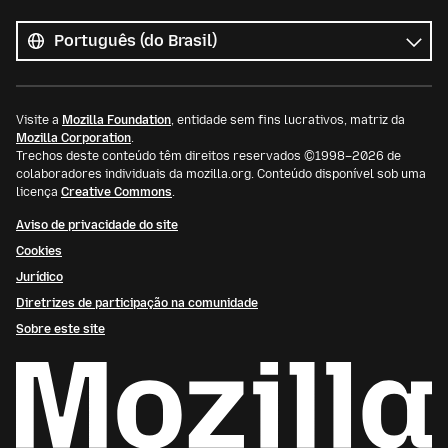
Todos
os
Idioma
idiomas
Visite a
Mozilla Foundation
, entidade sem fins lucrativos, matriz da
Mozilla Corporation
.
Trechos deste conteúdo têm direitos reservados ©1998–2026 de
colaboradores individuais da mozilla.org. Conteúdo disponível sob uma
licença
Creative Commons
.
Aviso de privacidade do site
Cookies
Jurídico
Diretrizes de participação na comunidade
Sobre este site