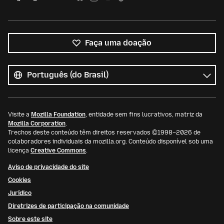
Faça uma doação
Todos
os
Idioma
idiomas
Visite a
Mozilla Foundation
, entidade sem fins lucrativos, matriz da
Mozilla Corporation
.
Trechos deste conteúdo têm direitos reservados ©1998–2026 de
colaboradores individuais da mozilla.org. Conteúdo disponível sob uma
licença
Creative Commons
.
Aviso de privacidade do site
Cookies
Jurídico
Diretrizes de participação na comunidade
Sobre este site