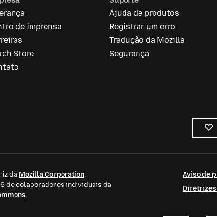
presa
Suporte
derança
Ajuda de produtos
ntro de imprensa
Registrar um erro
reiras
Tradução da Mozilla
rch Store
Segurança
ntato
riz da
Mozilla Corporation
.
Aviso de p
 de colaboradores individuais da
Diretrize
Commons
.