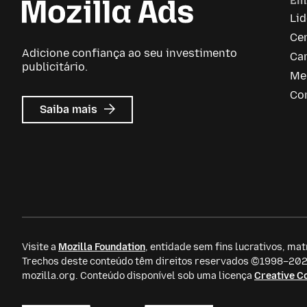
Em
Li
Ce
Adicione confiança ao seu investimento
Car
publicitário.
Me
Co
sobre
Saiba mais
Mozilla
Ads
Visite a
Mozilla Foundation
, entidade sem fins lucrativos, mat
Trechos deste conteúdo têm direitos reservados ©1998–2026
mozilla.org. Conteúdo disponível sob uma licença
Creative 