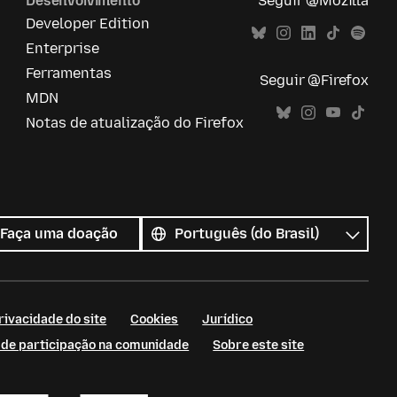
Desenvolvimento
Seguir @Mozilla
Developer Edition
Enterprise
Ferramentas
Seguir @Firefox
MDN
Notas de atualização do Firefox
Todos
os
Idioma
Faça uma doação
idiomas
rivacidade do site
Cookies
Jurídico
s de participação na comunidade
Sobre este site