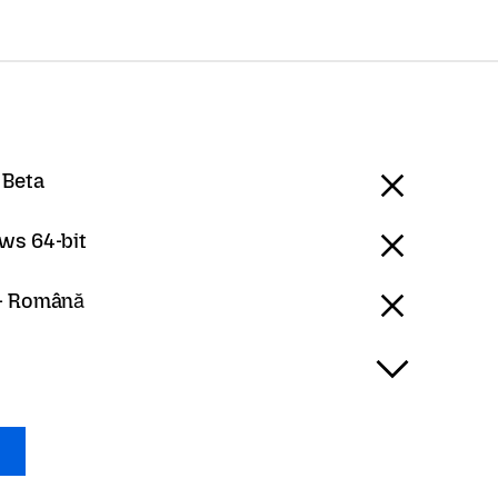
 Beta
ws 64-bit
- Română