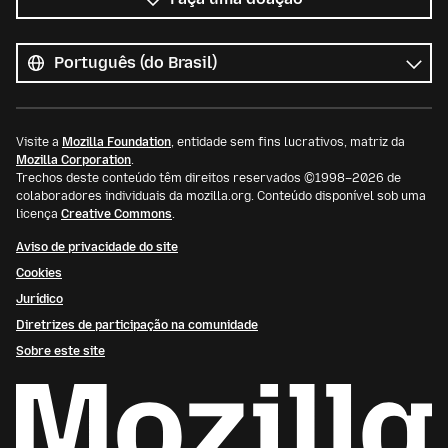
Todos
os
Idioma
idiomas
Visite a
Mozilla Foundation
, entidade sem fins lucrativos, matriz da
Mozilla Corporation
.
Trechos deste conteúdo têm direitos reservados ©1998–2026 de
colaboradores individuais da mozilla.org. Conteúdo disponível sob uma
licença
Creative Commons
.
Aviso de privacidade do site
Cookies
Jurídico
Diretrizes de participação na comunidade
Sobre este site