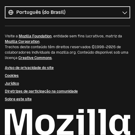
Todos
os
Idioma
idiomas
Visite a
Mozilla Foundation
, entidade sem fins lucrativos, matriz da
Mozilla Corporation
.
Trechos deste conteúdo têm direitos reservados ©1998–2026 de
colaboradores individuais da mozilla.org. Conteúdo disponível sob uma
licença
Creative Commons
.
Aviso de privacidade do site
Cookies
Jurídico
Diretrizes de participação na comunidade
Sobre este site