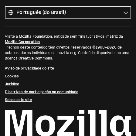
Todos
os
Idioma
idiomas
Visite a
Mozilla Foundation
, entidade sem fins lucrativos, matriz da
Mozilla Corporation
.
Trechos deste conteúdo têm direitos reservados ©1998–2026 de
colaboradores individuais da mozilla.org. Conteúdo disponível sob uma
licença
Creative Commons
.
Aviso de privacidade do site
Cookies
Jurídico
Diretrizes de participação na comunidade
Sobre este site