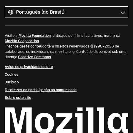
Todos
os
Idioma
idiomas
Visite a
Mozilla Foundation
, entidade sem fins lucrativos, matriz da
Mozilla Corporation
.
Trechos deste conteúdo têm direitos reservados ©1998–2026 de
colaboradores individuais da mozilla.org. Conteúdo disponível sob uma
licença
Creative Commons
.
Aviso de privacidade do site
Cookies
Jurídico
Diretrizes de participação na comunidade
Sobre este site