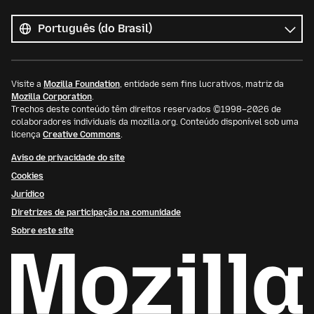
Todos
os
Idioma
idiomas
Visite a
Mozilla Foundation
, entidade sem fins lucrativos, matriz da
Mozilla Corporation
.
Trechos deste conteúdo têm direitos reservados ©1998–2026 de
colaboradores individuais da mozilla.org. Conteúdo disponível sob uma
licença
Creative Commons
.
Aviso de privacidade do site
Cookies
Jurídico
Diretrizes de participação na comunidade
Sobre este site