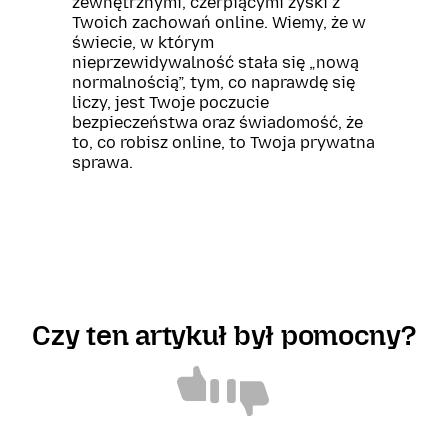
zewnętrznymi, czerpiącymi zyski z
Twoich zachowań online. Wiemy, że w
świecie, w którym
nieprzewidywalność stała się „nową
normalnością”, tym, co naprawdę się
liczy, jest Twoje poczucie
bezpieczeństwa oraz świadomość, że
to, co robisz online, to Twoja prywatna
sprawa.
Czy ten artykuł był pomocny?
Artykuł
Artykuł
jest
nie
pomocny
jest
pomocny