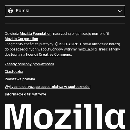
Wszystkie
języki
Język
Odwiedź
Mozilla Foundation
, nadrzędną organizację non-profit
Mozilla Corporation
.
Fragmenty treści tej witryny: ©1998–2026. Prawa autorskie należą
do poszczególnych współtwórców witryny mozilla.org. Treść strony
dostępna na
licencji Creative Commons
.
Zasady ochrony prywatności
Ciasteczka
Podstawa prawna
Wytyczne dotyczące uczestnictwa w społeczności
Informacje o tej witrynie