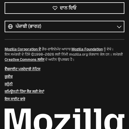
ਦਾਨ ਦਿਓ
ਸਭ
ਭਾਸ਼ਾਵਾਂ
ਭਾਸ਼ਾ
Mozilla Corporation ਦੇ
ਗ਼ੈਰ-ਫਾਇਦੇਮੰਦ ਆਧਾਰ
Mozilla Foundation
ਨੂੰ ਵੇਖੋ।
ਇਸ ਸਮੱਗਰੀ ਦੇ ਹਿੱਸੇ ©1998–2026 ਲਈ ਨਿੱਜੀ mozilla.org ਯੋਗਦਾਨ ਕੋਲ ਹਨ। ਸਮੱਗਰੀ
Creative Commons ਲਸੰਸ
ਦੇ ਅਧੀਨ ਉਪਲਬਧ ਹੈ।
ਵੈੱਬਸਾਈਟ ਪਰਦੇਦਾਰੀ ਨੋਟਿਸ
ਕੂਕੀਜ਼
ਕਨੂੰਨੀ
ਕਮਿਊਨਟੀ ਹਿੱਸਾ ਲੈਣ ਲਈ ਸੇਧਾਂ
ਇਸ ਸਾਈਟ ਬਾਰੇ