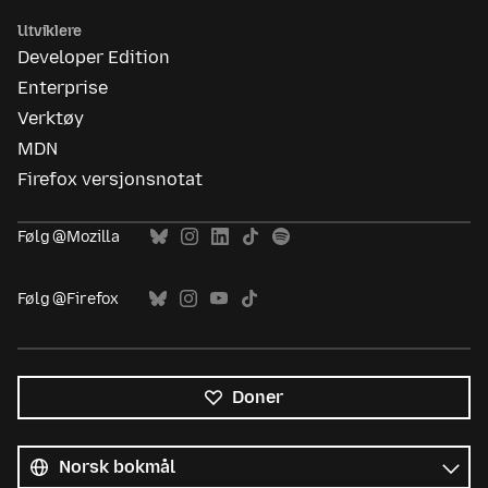
Utviklere
Developer Edition
Enterprise
Verktøy
MDN
Firefox versjonsnotat
Følg @Mozilla
Følg @Firefox
Doner
Alle
språk
Språk