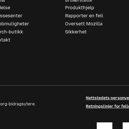
rma
Brukerstøtte
delse
Produkthjelp
essesenter
Rapporter en feil
bbmuligheter
Oversett Mozilla
rch-butikk
Sikkerhet
ntakt
Nettstedets personv
.org-bidragsytere.
Retningslinjer for fe