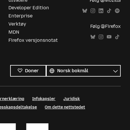
Utviklere
Følg @Mozilla
Developer Edition
Enterprise
Verktøy
Følg @Firefox
MDN
Firefox versjonsnotat
Alle
språk
Språk
Doner
ernerklæring
Infokapsler
Juridisk
llesskapsdeltakelse
Om dette nettstedet