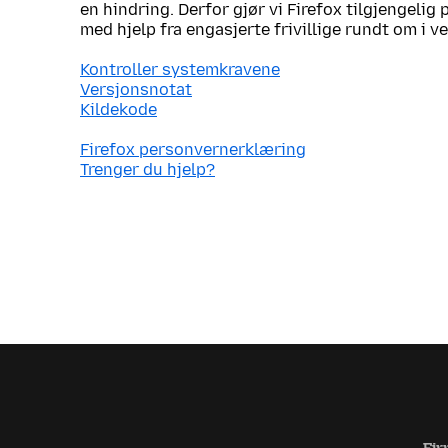
en hindring. Derfor gjør vi Firefox tilgjengelig
med hjelp fra engasjerte frivillige rundt om i v
Kontroller systemkravene
Versjonsnotat
Kildekode
Firefox personvernerklæring
Trenger du hjelp?