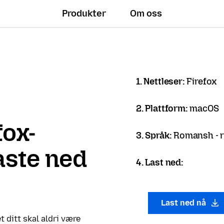
Produkter
Om oss
1. Nettleser:
Firefox
2. Plattform:
macOS
fox-
3. Språk:
Romansh - 
laste ned
4. Last ned:
Last ned nå
t ditt skal aldri være