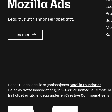
Fi
Le
Pr
Legg til tillit i annonsekjøpet ditt.
Jo
Me
om
Ko
Les mer
Mozilla
Ads
Doner til den ideelle organisasjonen
Mozilla Foundation
.
Deler av dette innholdet er ©1998–2026 individuelle mozilla
Innholdet er tilgjengelig under en
Creative Commons-lisens
.