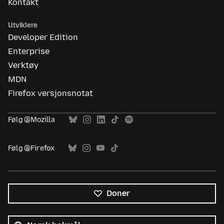
Kontakt
Utviklere
Developer Edition
Enterprise
Verktøy
MDN
Firefox versjonsnotat
Følg @Mozilla
Følg @Firefox
Doner
Alle
språk
Språk