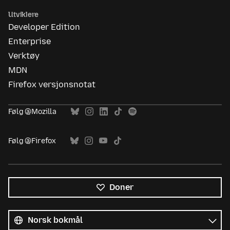
Utviklere
Developer Edition
Enterprise
Verktøy
MDN
Firefox versjonsnotat
Følg @Mozilla
Følg @Firefox
Doner
Alle
språk
Språk