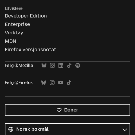
Utviklere
Developer Edition
Enterprise
Verktøy
MDN
Firefox versjonsnotat
Følg @Mozilla
Følg @Firefox
Doner
Alle
språk
Språk